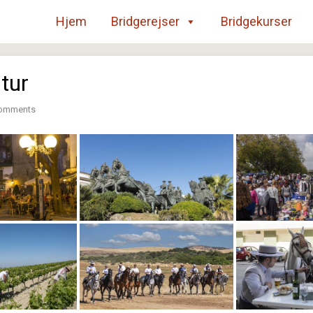
Hjem
Bridgerejser
Bridgekurser
tur
omments