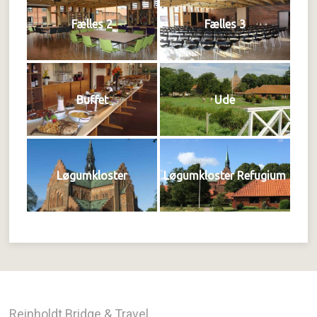
Fælles 2
Fælles 3
Buffet
Ude
Løgumkloster
Løgumkloster Refugium
Reinholdt Bridge & Travel