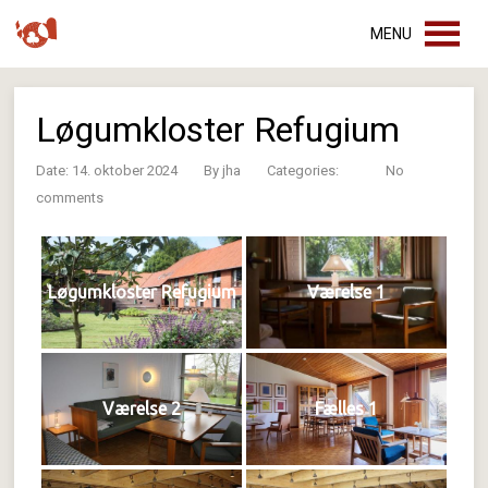
MENU
Løgumkloster Refugium
Date: 14. oktober 2024
By
jha
Categories:
No
comments
Løgumkloster Refugium
Værelse 1
Værelse 2
Fælles 1