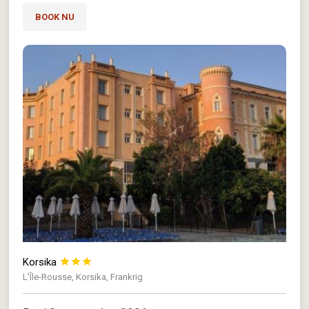
BOOK NU
Korsika



L'Île-Rousse, Korsika, Frankrig