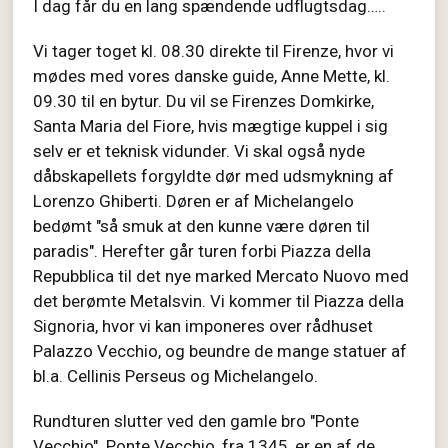
I dag får du en lang spændende udflugtsdag…..
Vi tager toget kl. 08.30 direkte til Firenze, hvor vi
mødes med vores danske guide, Anne Mette, kl.
09.30 til en bytur. Du vil se Firenzes Domkirke,
Santa Maria del Fiore, hvis mægtige kuppel i sig
selv er et teknisk vidunder. Vi skal også nyde
dåbskapellets forgyldte dør med udsmykning af
Lorenzo Ghiberti. Døren er af Michelangelo
bedømt "så smuk at den kunne være døren til
paradis". Herefter går turen forbi Piazza della
Repubblica til det nye marked Mercato Nuovo med
det berømte Metalsvin. Vi kommer til Piazza della
Signoria, hvor vi kan imponeres over rådhuset
Palazzo Vecchio, og beundre de mange statuer af
bl.a. Cellinis Perseus og Michelangelo.
Rundturen slutter ved den gamle bro "Ponte
Vecchio". Ponte Vecchio, fra 1345, er en af de