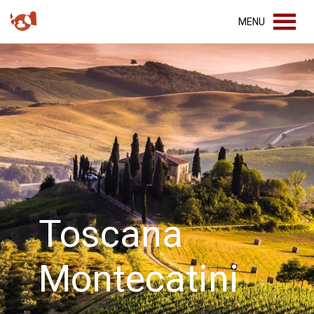
MENU
Toscana
Montecatini