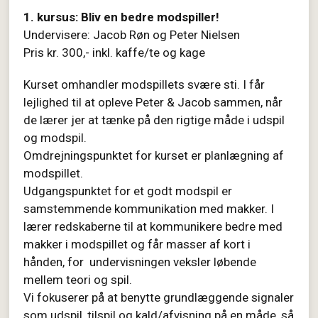
1. kursus: Bliv en bedre modspiller!
Undervisere: Jacob Røn og Peter Nielsen
Pris kr. 300,- inkl. kaffe/te og kage
Kurset omhandler modspillets svære sti. I får
lejlighed til at opleve Peter & Jacob sammen, når
de lærer jer at tænke på den rigtige måde i udspil
og modspil.
Omdrejningspunktet for kurset er planlægning af
modspillet.
Udgangspunktet for et godt modspil er
samstemmende kommunikation med makker. I
lærer redskaberne til at kommunikere bedre med
makker i modspillet og får masser af kort i
hånden, for undervisningen veksler løbende
mellem teori og spil.
Vi fokuserer på at benytte grundlæggende signaler
som udspil, tilspil og kald/afvisning på en måde, så