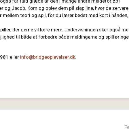
 I også får fuld glæde af den i mange andre meldeforløb?
er og Jacob. Kom og oplev dem på slap line, hvor de servere
r mellem teori og spil, for du lærer bedst med kort i hånden,
spiller, der gerne vil lære mere. Undervisningen sker også m
lejlighed til både at forbedre både meldingerne og spilføringe
981 eller
info@bridgeoplevelser.dk
.
F