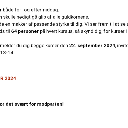
er både for- og eftermiddag.
 skulle nødigt gå glip af alle guldkornene.
e en makker af passende styrke til dig. Vi ser frem til at se 
s til
64 personer
på hvert kursus, så skynd dig, for kurser i
ilmelder du dig begge kurser den
22. september 2024
, invit
 13-14.
R 2024
gør det svært for modparten!