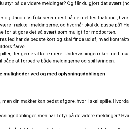
u styr på de videre meldinger? Og får du gjort det svært (n
er og Jacob. Vi fokuserer mest på de meldesituationer, hvor
I være frække i meldingerne, og hvornår skal du passe på? He
me for at gøre det så svært som muligt for modparten.
s led har de bedste kort og skal finde ud af, hvad kontrakt
elders farve.
spiller, der gerne vil lære mere. Undervisningen sker med ma
d til både at forbedre både meldingerne og spilføringen.
 se muligheder ved og med oplysningsdoblingen
, men din makker kan bedst afgøre, hvor I skal spille. Hvord
ningsdoblinger, men har I styr på de videre meldinger? Hv