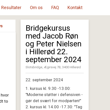
Resultater
Om os
FAQ
Kontakt
ws
Bridgekursus
med Jacob Røn
og Peter Nielsen
i Hillerød 22.
september 2024
Slotsbridge, Ægirsvej 7B, 3400 Hillerød
22. september 2024
1. kursus kl. 9.30 -13.00:
"Moderne støtter i defensiven -
, hvor
gør det svært for modparten!"
dt to
2. kursus kl. 14.00 -17.30: "Tag