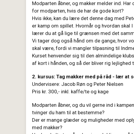
Modparten åbner, og makker melder ind. Har d
for modparten, hvis de har de gode kort?
Hvis ikke, kan du lære det denne dag med Pet
er kamp om spillet. Hvornår og hvordan skal 
lærer du at gå lige til grænsen med det sam
Vi tager dog også hånd om de gange, hvor vore
skal være, fordi vi mangler tilpasning til Indm
Kurset henvender sig til den almindelige klub
af kort i hånden, og så der bliver rig lejlighe
2. kursus: Tag makker med på råd - lær at
Undervisere: Jacob Røn og Peter Nielsen
Pris kr. 300,- inkl. kaffe/te og kage
Modparten åbner, og du vil gerne ind i kampen
tvinger du ham til at bestemme?
Der er mange glæder og muligheder med oplys
med makker?