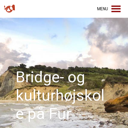
MENU
Bridge- og
kulturhøjskol
e på Fur