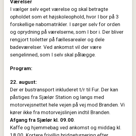
Værelser
I vælger selv eget værelse og skal betragte
opholdet som et højskoleophold, hvor I bor på 3
forskellige nabomatrikler. I sørger selv for orden
og oprydning på værelserne, som I bor i. Der bliver
rengjort toiletter på fællesarealer og dele
badeværelser. Ved ankomst vil der være
sengelinned, som I selv skal pålægge.
Program:
22. august:
Der er bustransport inkluderet t/r til Fur. Der kan
påstiges fra Sjælør Station og langs med
motorvejsnettet hele vejen på vej mod Branden. Vi
kører ikke fra motorvejslinjen indtil Branden.
Afgang fra Sjælør kl. 09.00
.
Kaffe og hjemmebag ved ankomst og middag kl.
18.00. Kortere frivillig bridgeturnering efter