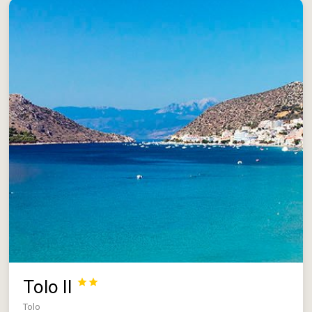
Tolo II


Tolo