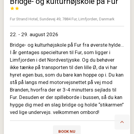
Bridge- og kulturhøjskole på Fur


Fur Strand Hotel, Sundevej 49, 7884 Fur, Limfjorden, Danmark
22. - 29. august 2026
Bridge- og kulturhøjskole på Fur fra øverste hylde…
I år gentages specielturen til Fur, som ligger i
Limfjorden i det Nordvestjyske. Og du behøver
ikke tænke på transporten til den lille Ø, da vi har
hyret egen bus, som du bare kan hoppe op i. Du kan
stå på langs med motorvejsnettet på vej mod
Branden, hvorfra der er 3-4 minutters sejlads til
Fur. Desuden er der spilleborde i bussen, så du kan
hygge dig med en slag bridge og holde “stikarmen”
ved lige undervejs. velkommen ombord!

BOOK NU