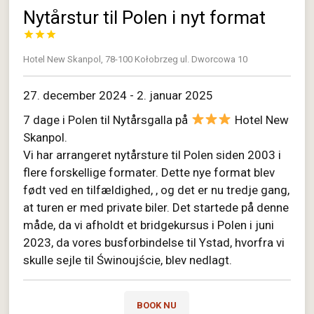
Nytårstur til Polen i nyt format



Hotel New Skanpol, 78-100 Kołobrzeg ul. Dworcowa 10
27. december 2024 - 2. januar 2025
7 dage i Polen til Nytårsgalla på
Hotel New
Skanpol.
Vi har arrangeret nytårsture til Polen siden 2003 i
flere forskellige formater. Dette nye format blev
født ved en tilfældighed, , og det er nu tredje gang,
at turen er med private biler. Det startede på denne
måde, da vi afholdt et bridgekursus i Polen i juni
2023, da vores busforbindelse til Ystad, hvorfra vi
skulle sejle til Świnoujście, blev nedlagt.
BOOK NU