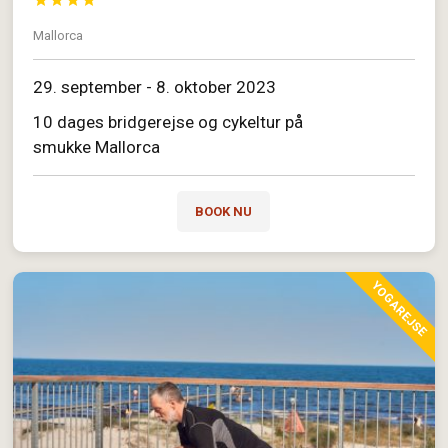




Mallorca
29. september - 8. oktober 2023
10 dages bridgerejse og cykeltur på
smukke Mallorca
BOOK NU
YOGAREJSE