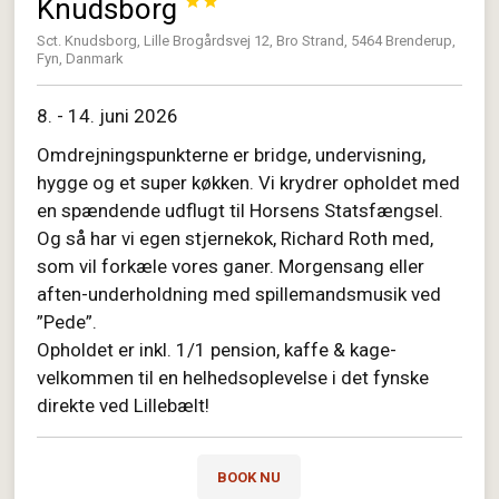
Knudsborg


Sct. Knudsborg, Lille Brogårdsvej 12, Bro Strand, 5464 Brenderup,
Fyn, Danmark
8. - 14. juni 2026
Omdrejningspunkterne er bridge, undervisning,
hygge og et super køkken. Vi krydrer opholdet med
en spændende udflugt til Horsens Statsfængsel.
Og så har vi egen stjernekok, Richard Roth med,
som vil forkæle vores ganer. Morgensang eller
aften-underholdning med spillemandsmusik ved
”Pede”.
Opholdet er inkl. 1/1 pension, kaffe & kage-
velkommen til en helhedsoplevelse i det fynske
direkte ved Lillebælt!
BOOK NU