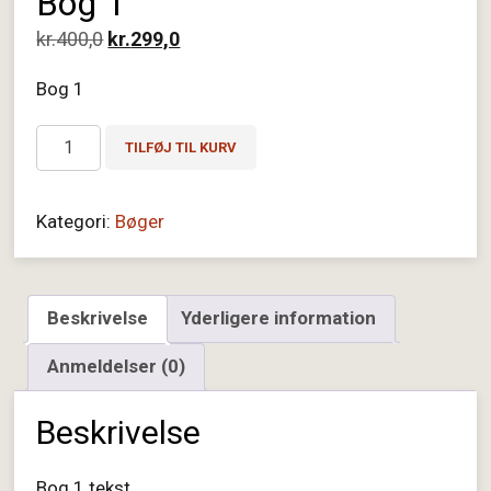
Bog 1
Den
Den
kr.
400,0
kr.
299,0
oprindelige
aktuelle
Bog 1
pris
pris
var:
er:
Bog
TILFØJ TIL KURV
kr.400,0.
kr.299,0.
1
antal
Kategori:
Bøger
Beskrivelse
Yderligere information
Anmeldelser (0)
Beskrivelse
Bog 1 tekst