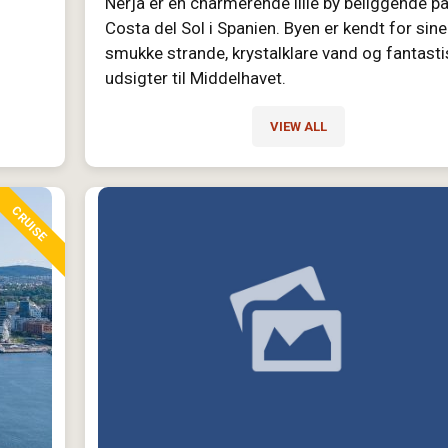
Nerja er en charmerende lille by beliggende p
Costa del Sol i Spanien. Byen er kendt for sine
smukke strande, krystalklare vand og fantast
udsigter til Middelhavet.
VIEW ALL
CRUISE