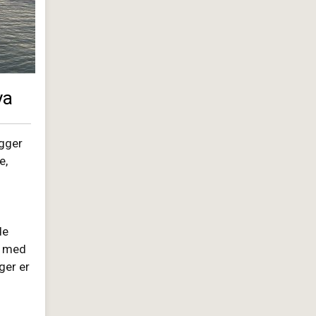
ya
igger
e,
de
n med
ger er