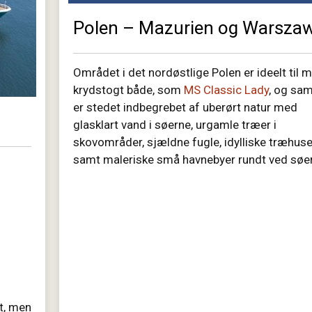
Polen – Mazurien og Warsza
Området i det nordøstlige Polen er ideelt til 
krydstogt både, som
MS Classic Lady
, og sam
er stedet indbegrebet af uberørt natur med
glasklart vand i søerne, urgamle træer i
skovområder, sjældne fugle, idylliske træhus
samt maleriske små havnebyer rundt ved søe
rt, men