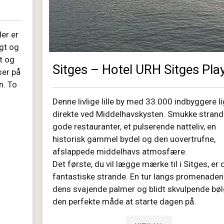
er er
igt og
t og
Sitges – Hotel URH Sitges Pla
ser på
n. To
Denne livlige lille by med 33.000 indbyggere l
direkte ved Middelhavskysten. Smukke strand
gode restauranter, et pulserende natteliv, en
historisk gammel bydel og den uovertrufne,
afslappede middelhavs atmosfære.
Det første, du vil lægge mærke til i Sitges, er 
fantastiske strande. En tur langs promenade
dens svajende palmer og blidt skvulpende bøl
den perfekte måde at starte dagen på.