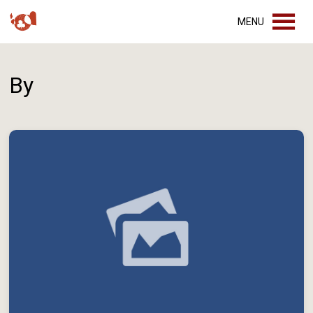
MENU
By